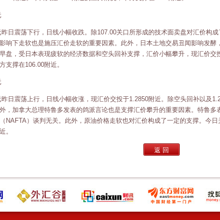
元
元昨日震荡下行，日线小幅收跌。除107.00关口所形成的技术面卖盘对汇价构
影响下走软也是施压汇价走软的重要因素。此外，日本土地交易丑闻影响发酵
早盘，受日本表现疲软的经济数据和空头回补支撑，汇价小幅攀升，现汇价交投于10
方支撑在106.00附近。
元
元昨日震荡上行，日线小幅收涨，现汇价交投于1.2850附近。除空头回补以及1
外，加拿大总理特鲁多发表的鸽派言论也是支撑汇价攀升的重要因素。特鲁多
（NAFTA）谈判无关。此外，原油价格走软也对汇价构成了一定的支撑。今日关
附近。