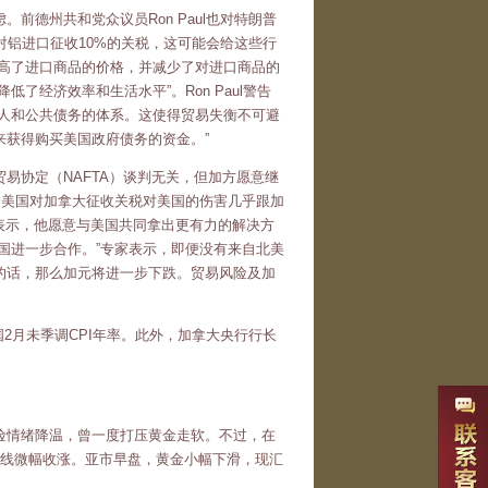
德州共和党众议员Ron Paul也对特朗普
，对铝进口征收10%的关税，这可能会给这些行
提高了进口商品的价格，并减少了对进口商品的
经济效率和生活水平”。Ron Paul警告
私人和公共债务的体系。这使得贸易失衡不可避
获得购买美国政府债务的资金。”
易协定（NAFTA）谈判无关，但加方愿意继
，美国对加拿大征收关税对美国的伤害几乎跟加
还表示，他愿意与美国共同拿出更有力的解决方
国进一步合作。”专家表示，即便没有来自北美
的话，那么加元将进一步下跌。贸易风险及加
2月未季调CPI年率。此外，加拿大央行行长
险情绪降温，曾一度打压黄金走软。不过，在
日线微幅收涨。亚市早盘，黄金小幅下滑，现汇