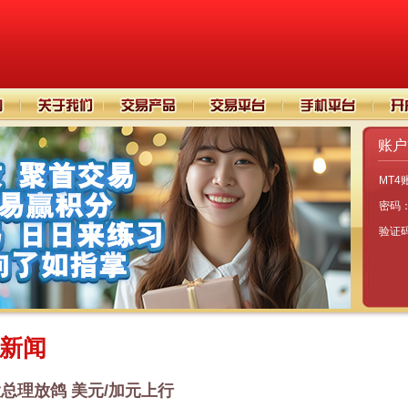
账户
MT4
密码
验证
新闻
总理放鸽 美元/加元上行