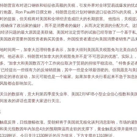
特朗普宣布对进口钢铁和铝征收高额的关税，引发外界对全球贸易战爆发的忧虑。前
行炮轰。Ron Paul昨日撰文称，特朗普总统计划对钢铁进口征收25%的关税
时的提振，但关税将对美国和全球经济造成巨大的长期损害。 他指出，关税
关税确保了政治家的偏好，而不是消费者的偏好，从而决定资源的分配方式。这降低了
们经济问题的最大原因是美联储。美国对法定货币的试验已经导致了一个基于
美国政府需要外国投资者购买其债务。外国投资者通过向美国消费者销售产品来
地时间周一，加拿大总理特鲁多表示，加拿大得到美国高关税豁免与北美自由贸
判。他还表示，特朗普对加拿大的关税豁免并不是“不可思议的优惠”。实际上
多。“加拿大和美国数百万个工作岗位取决于贸易的持续平稳流动。” 特鲁多
方已经提出一些很有力的反倾销措施，其中一些是全球最强硬的。但我愿意与美
协定的潜在波动，加元可能也是一个输家。如果加拿大央行看起来不急于加息
风险都会影响加元。
关注的数据有，意大利第四季度失业率、美国2月NFIB小型企业信心指数和美国
间发表的讲话也需要大家进行关注。
元
触底反弹，日线微幅收涨。受朝鲜将于美国就无核化谈判消息影响，市场的避
和美元指数因年内加息4次的预期降温而走软的支撑下，黄金触底反弹并最终
1319附近。今日关注1330附近的压力情况，下方支撑在1310附近。