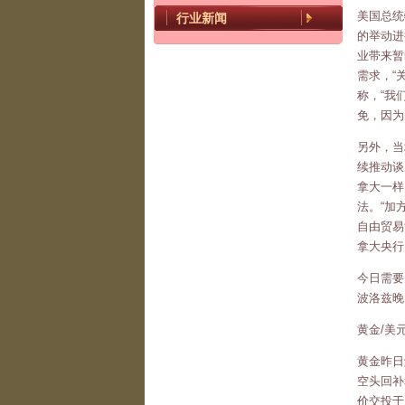
美国总统
行业新闻
的举动进
业带来暂
需求，“
称，“我
免，因为
另外，当
续推动谈
拿大一样
法。“加
自由贸易
拿大央行
今日需要
波洛兹晚
黄金/美
黄金昨日
空头回补
价交投于