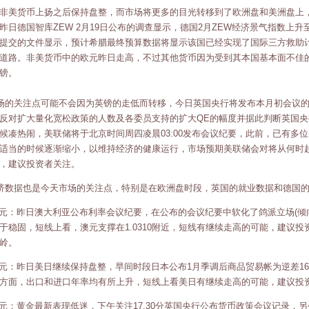
非美货币上扬之后保持盘整，而市场将更多的目光转移到了欧洲盘和美洲盘上
昨日德国智库ZEW 2月19日公布的调查显示，德国2月ZEW经济景气指数上升至4
提交的文件显示，预计希腊最终预算数据将显示该国已经实现了国际三方救助
道路。非美货币中的欧元昨日走高，不过其他货币因为受到其本国基本面不佳
镑。
的关注点可能不会因为英镑的走低而转移，今日英国央行将发布本月初会议的
反对扩大量化宽松政策的人数及各委员支持的扩大QE的幅度并据此判断英国
候凑热闹，美联储将于北京时间周四凌晨03:00发布会议纪要，此前，已有多
适当的时候逐渐缩小，以维持经济的健康运行，市场预期美联储会对将从何时
，建议投资者关注。
数据也是今天市场的关注点，特别是在欧洲盘时段，英国的就业数据和德国的
元：昨日澳大利亚公布利率会议纪要，在公布的会议纪要中软化了鸽派立场(倾
于稳固，短线上看，澳元支撑在1.0310附近，短线有继续走高的可能，建议投资
岭。
元：昨日美日继续保持盘整，早间时段日本公布1月季调后商品贸易帐为逆差16
方面，出口和进口年率均有所上升，短线上看美日有继续走高的可能，建议投资者
元：黄金最新表现低迷，下午关注17.30分英国央行公布货币政策会议记录，