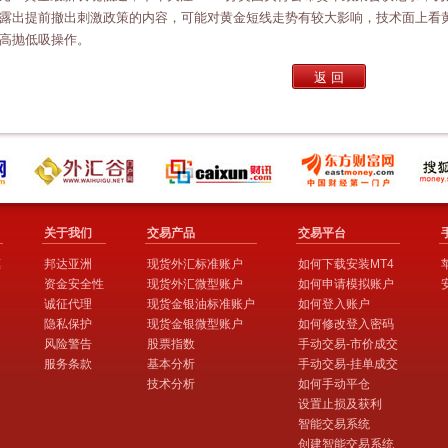
露出提前撤出刺激政策的内容，可能对黄金短线走势有较大影响，技术面上看黄金
高抛低吸操作。
关于我们
交易产品
交易平台
惠
邦达亚洲
现货外汇标准账户
如何下载安装MT4
资金安全性
现货外汇微型账户
如何申请模拟账户
诚征代理
现货金银油标准账户
如何登入账户
隐私保护
现货金银微型账户
如何修改登入密码
风险警告
股票指数
手动交易-市价成交
服务条款
基本分析
手动交易-挂单成交
技术分析
如何手动平仓
设置止损及获利
智能交易系统
创建智能交易系统