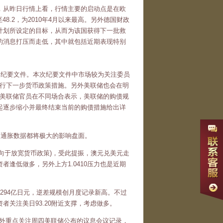
，从昨日行情上看，行情主要的启动点是在欧
8.2，为2010年4月以来最高。另外德国财政
计划所设定的目标，从而为该国获得下一批救
的消息打压而走低，其中就包括近期表现特别
纪要文件。本次纪要文件中市场较为关注委员
央行下一步货币政策措施。另外美联储也会在明
位美联储官员在不同场合表示，美联储的购债规
起逐步缩小并最终结束当前的购债措施给出详
通胀数据都将极大的影响盘面。
向于放宽货币政策)，受此提振，澳元兑美元走
者逢低做多，另外上方1.0410压力也是近期
294亿日元，逆差规模创月度记录新高。不过
关注美日93.20附近支撑，考虑做多。
另外重点关注周四美联储公布的议息会议记录，