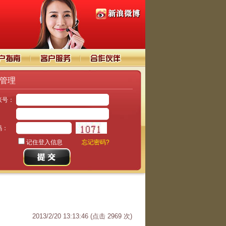
管理
账号：
：
码：
记住登入信息
忘记密码?
2013/2/20 13:13:46
(点击
2969
次)