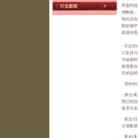
早盘时段
行业新闻
洲数据，
部向议会
助款铺平
低迷的英
不过市场
们支持与
天临晨时
模需要在
尽的说明
另外经济
澳元/美
势已经趋
多空分水
美元/日
分项数据
黄金/美