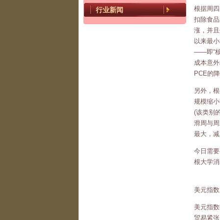
根据周四
行业新闻
扣除食品
涨，并且
以来最小
——即“
成本意外
PCE的
另外，根
规模缩小
(该类别
滑周与周
最大，减少
今日需要
根大学消
美元指数
美元指数
贸易紧张