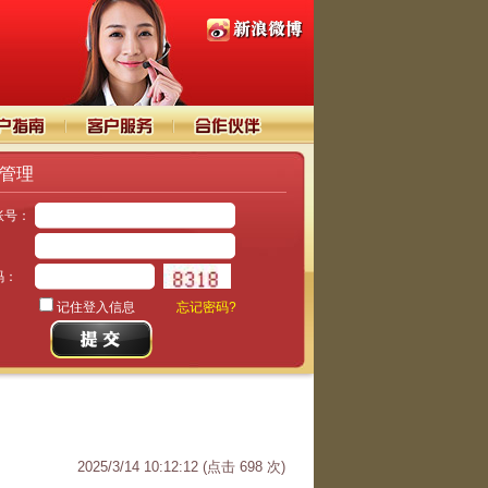
管理
账号：
：
码：
记住登入信息
忘记密码?
2025/3/14 10:12:12
(点击
698
次)