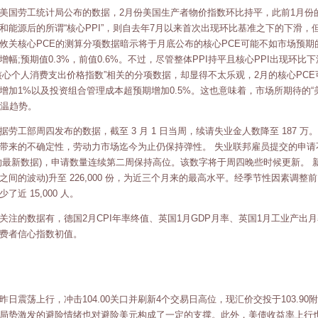
美国劳工统计局公布的数据，2月份美国生产者物价指数环比持平，此前1月份的PP
和能源后的所谓“核心PPI”，则自去年7月以来首次出现环比基准之下的下滑，
攸关核心PCE的测算分项数据暗示将于月底公布的核心PCE可能不如市场预期的
增幅;预期值0.3%，前值0.6%。不过，尽管整体PPI持平且核心PPI出现环
核心个人消费支出价格指数”相关的分项数据，却显得不太乐观，2月的核心PC
增加1%以及投资组合管理成本超预期增加0.5%。这也意味着，市场所期待的
降温趋势。
据劳工部周四发布的数据，截至 3 月 1 日当周，续请失业金人数降至 187
带来的不确定性，劳动力市场迄今为止仍保持弹性。 失业联邦雇员提交的申请不包
的最新数据)，申请数量连续第二周保持高位。该数字将于周四晚些时候更新。 
之间的波动)升至 226,000 份，为近三个月来的最高水平。经季节性因素调
了近 15,000 人。
关注的数据有，德国2月CPI年率终值、英国1月GDP月率、英国1月工业产出
费者信心指数初值。
昨日震荡上行，冲击104.00关口并刷新4个交易日高位，现汇价交投于103.
局势激发的避险情绪也对避险美元构成了一定的支撑。此外，美债收益率上行