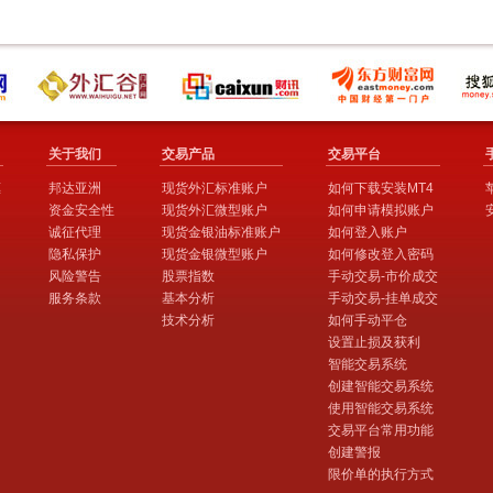
关于我们
交易产品
交易平台
惠
邦达亚洲
现货外汇标准账户
如何下载安装MT4
资金安全性
现货外汇微型账户
如何申请模拟账户
诚征代理
现货金银油标准账户
如何登入账户
隐私保护
现货金银微型账户
如何修改登入密码
风险警告
股票指数
手动交易-市价成交
服务条款
基本分析
手动交易-挂单成交
技术分析
如何手动平仓
设置止损及获利
智能交易系统
创建智能交易系统
使用智能交易系统
交易平台常用功能
创建警报
限价单的执行方式