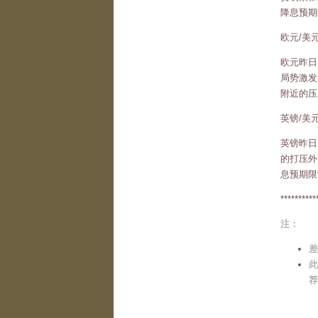
降息预期
欧元/美
欧元昨日
局势激发
附近的压
英镑/美
英镑昨日
的打压外
息预期限
*********
注：
差
此
荐