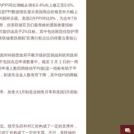
I环比增幅从增长0.4%向上修正至0.6%。
但是PPI数据报告显示美国商品价格意外大幅上
那样乐观。美国2月PPI环比0%，为去年7月
比下滑，但美联储官员们最青睐的通胀衡量指标
E可能仍远高于2%目标。其中包括医院住院护理
“美联储看跌期权”距离行权点位仍得重点看核心
 万。面对特朗普政府不断升级的贸易战和联邦政府
括在总申请数量中。截至 3 月 1 日的一周
新申请人数四周移动平均值(这一指标有助于平
整前，初请失业金人数有所下降，其中纽约的降幅
月率、加拿大1月制造业销售月率和美国3月密歇
90附近。除空头回补对汇价构成了一定的支撑外，
也对汇价构成了一定的支撑。不过，美联储的