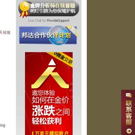
全天候服
,
ing