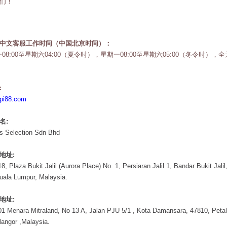
们！
中文客服工作时间（中国北京时间）：
08:00至星期六04:00（夏令时），星期一08:00至星期六05:00（冬令时），
:
pi88.com
名:
s Selection Sdn Bhd
地址:
8, Plaza Bukit Jalil (Aurora Place) No. 1, Persiaran Jalil 1, Bandar Bukit Jalil
uala Lumpur, Malaysia.
地址:
01 Menara Mitraland, No 13 A, Jalan PJU 5/1 , Kota Damansara, 47810, Petal
langor ,Malaysia.