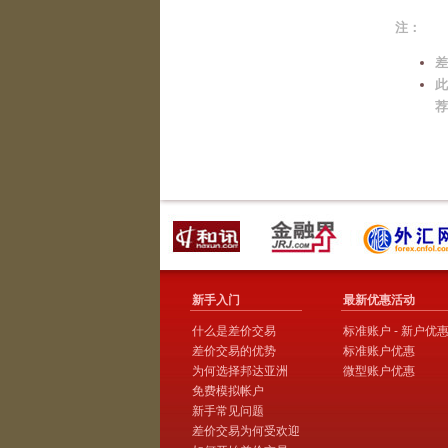
注：
差
此
荐
新手入门
最新优惠活动
什么是差价交易
标准账户 - 新户优
差价交易的优势
标准账户优惠
为何选择邦达亚洲
微型账户优惠
免费模拟帐户
新手常见问题
差价交易为何受欢迎