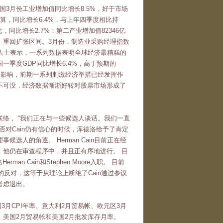
国3月份工业增加值同比增长8.5%，好于市场
计算，同比增长6.4%，与上年四季度相比持
，同比增长2.7%；第二产业增加值82346亿
MI）重回扩张区间。3月份，制造业采购经理指数
分析人士表示，一系列数据表明全球经济最糟糕的
季度GDP同比增长6.4%，高于预期的
重要影响，前期一系列刺激经济举措已经发挥作
不可没，经济数据渐渐好转对股票市场形成了
络， “我们正在与一些候选人谈话。我们一直
是否对Cain仍有信心的时候，库德洛给予了肯定
选人的角逐。 Herman Cain目前正在经
，他仍在审查程序中，并且正有序地进行。 目
Cain和Stephen Moore入职。 目前
的反对，这等于从理论上断绝了Cain通过参议
考虑退出。
3月CPI年率、意大利2月贸易帐、欧元区3月
帐、美国2月贸易帐和美国2月批发库存月率。