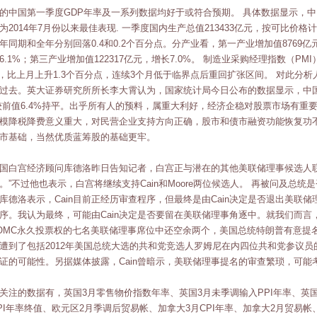
的中国第一季度GDP年率及一系列数据均好于或符合预期。 具体数据显示，中
为2014年7月份以来最佳表现. 一季度国内生产总值213433亿元，按可比价格
年同期和全年分别回落0.4和0.2个百分点。分产业看，第一产业增加值8769亿元
6.1%；第三产业增加值122317亿元，增长7.0%。 制造业采购经理指数（P
5%，比上月上升1.3个百分点，连续3个月低于临界点后重回扩张区间。 对此
过去。英大证券研究所所长李大霄认为，国家统计局今日公布的数据显示，中国一
，较前值6.4%持平。出乎所有人的预料，属重大利好，经济企稳对股票市场有
模降税降费意义重大，对民营企业支持方向正确，股市和债市融资功能恢复功
市基础，当然优质蓝筹股的基础更牢。
国白宫经济顾问库德洛昨日告知记者，白宫正与潜在的其他美联储理事候选人联
。”不过他也表示，白宫将继续支持Cain和Moore两位候选人。 再被问及总统
库德洛表示，Cain目前正经历审查程序，但最终是由Cain决定是否退出美联储理事候
序。我认为最终，可能由Cain决定是否要留在美联储理事角逐中。就我们而言
MC永久投票权的七名美联储理事席位中还空余两个，美国总统特朗普有意提名Herman 
已经遭到了包括2012年美国总统大选的共和党竞选人罗姆尼在内四位共和党参议员
证的可能性。另据媒体披露，Cain曾暗示，美联储理事提名的审查繁琐，可能
关注的数据有，英国3月零售物价指数年率、英国3月未季调输入PPI年率、英国
PI年率终值、欧元区2月季调后贸易帐、加拿大3月CPI年率、加拿大2月贸易